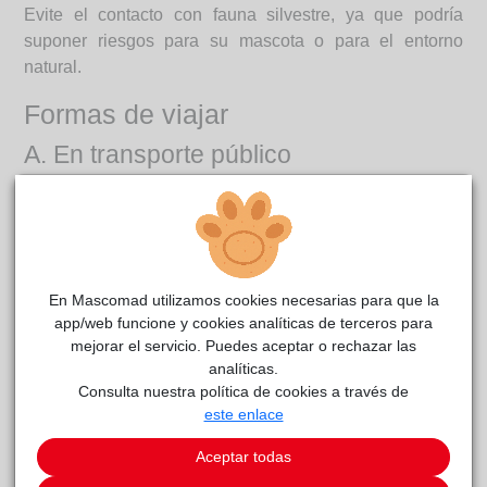
Evite el contacto con fauna silvestre, ya que podría
suponer riesgos para su mascota o para el entorno
natural.
Formas de viajar
A. En transporte público
Antes de viajar, consulte con las compañías sobre las
normas para transportar animales.
B. En avión
En Mascomad utilizamos cookies necesarias para que la
Infórmese con la aerolínea sobre sus políticas
app/web funcione y cookies analíticas de terceros para
respecto a razas, tamaños o certificados médicos.
mejorar el servicio. Puedes aceptar o rechazar las
Algunas exigen que el animal tenga un certificado
analíticas.
emitido en los 10 días previos al vuelo.
Consulta nuestra política de cookies a través de
Evite que viajen cachorros de menos de 8
este enlace
semanas o que aún no se hayan destetado.
Aceptar todas
Hable con su veterinario sobre la alimentación
previa al vuelo. Por lo general, es preferible que el