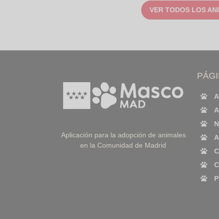
VER TODOS LOS AN
PÁG
A
A
N
Aplicación para la adopción de animales
A
en la Comunidad de Madrid
C
C
P