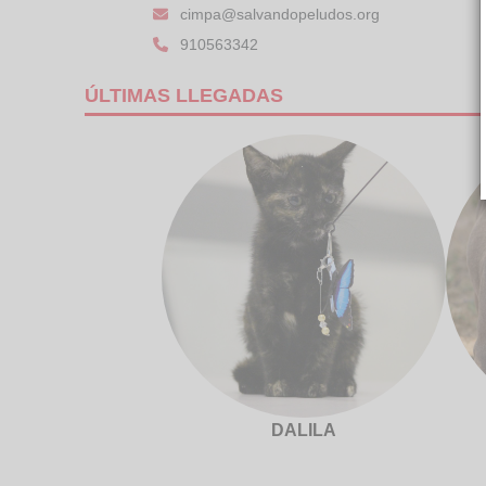
cimpa@salvandopeludos.org
910563342
ÚLTIMAS LLEGADAS
DALILA