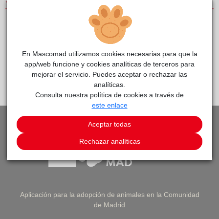
SERVICIOS
CLÍNICAS DE PEQUEÑOS ANIMALES
CENTRO DE REFERENCIA
En Mascomad utilizamos cookies necesarias para que la
app/web funcione y cookies analíticas de terceros para
mejorar el servicio. Puedes aceptar o rechazar las
PEDIR CITA
VOLVER A LISTADO DE CLÍNICAS
analíticas.
Consulta nuestra política de cookies a través de
este enlace
Aceptar todas
Rechazar analíticas
Aplicación para la adopción de animales en la Comunidad
de Madrid