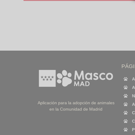
PÁG
A
A
N
Aplicación para la adopción de animales
A
en la Comunidad de Madrid
C
C
P