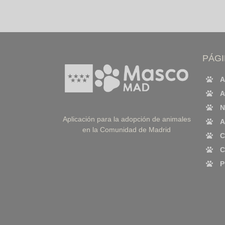
PÁG
A
A
N
Aplicación para la adopción de animales
A
en la Comunidad de Madrid
C
C
P