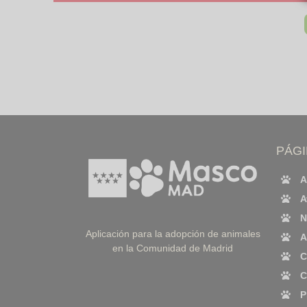
PÁG
A
A
N
Aplicación para la adopción de animales
A
en la Comunidad de Madrid
C
C
P