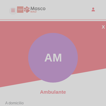
X
AM
Ambulante
A domicilio