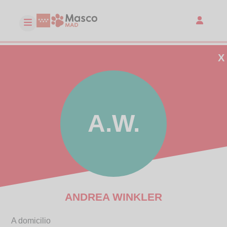
X
A.W.
ANDREA WINKLER
A domicilio