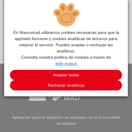
SERVICIOS
CLÍNICAS DE PEQUEÑOS ANIMALES
CENTRO DE REFERENCIA
En Mascomad utilizamos cookies necesarias para que la
app/web funcione y cookies analíticas de terceros para
mejorar el servicio. Puedes aceptar o rechazar las
PEDIR CITA
VOLVER A LISTADO DE CLÍNICAS
analíticas.
Consulta nuestra política de cookies a través de
este enlace
Aceptar todas
Rechazar analíticas
Aplicación para la adopción de animales en la Comunidad
de Madrid