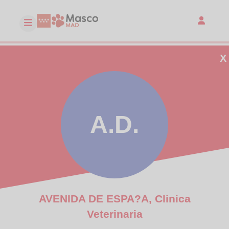
X
A.D.
AVENIDA DE ESPA?A, Clinica
Veterinaria