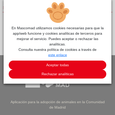
SERVICIOS
CLÍNICAS DE PEQUEÑOS ANIMALES
En Mascomad utilizamos cookies necesarias para que la
app/web funcione y cookies analíticas de terceros para
mejorar el servicio. Puedes aceptar o rechazar las
PEDIR CITA
VOLVER A LISTADO DE CLÍNICAS
analíticas.
Consulta nuestra política de cookies a través de
este enlace
Aceptar todas
Rechazar analíticas
Aplicación para la adopción de animales en la Comunidad
de Madrid