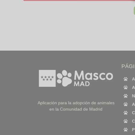
PÁG
A
A
N
Aplicación para la adopción de animales
A
en la Comunidad de Madrid
C
C
P