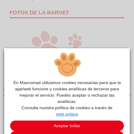
FOTOS DE LA BARVET
1/1
En Mascomad utilizamos cookies necesarias para que la
app/web funcione y cookies analíticas de terceros para
SERVICIOS
mejorar el servicio. Puedes aceptar o rechazar las
analíticas.
CLÍNICAS DE PEQUEÑOS ANIMALES
Consulta nuestra política de cookies a través de
este enlace
CENTRO DE REFERENCIA
MEDIOS DE TRANSPORTE Y UNIDADES MÓVILES
Aceptar todas