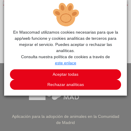
SERVICIOS
CLÍNICAS DE PEQUEÑOS ANIMALES
SERVICIO DE URGENCIAS
En Mascomad utilizamos cookies necesarias para que la
app/web funcione y cookies analíticas de terceros para
mejorar el servicio. Puedes aceptar o rechazar las
PEDIR CITA
VOLVER A LISTADO DE CLÍNICAS
analíticas.
Consulta nuestra política de cookies a través de
este enlace
Aceptar todas
Rechazar analíticas
Aplicación para la adopción de animales en la Comunidad
de Madrid