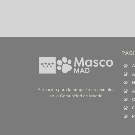
PÁG
A
A
N
Aplicación para la adopción de animales
A
en la Comunidad de Madrid
C
C
P