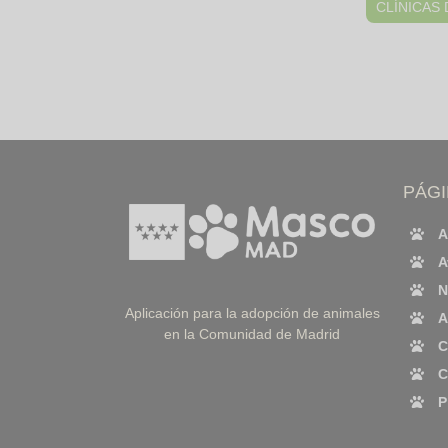
CLÍNICAS
PÁG
A
A
N
Aplicación para la adopción de animales
A
en la Comunidad de Madrid
C
C
P