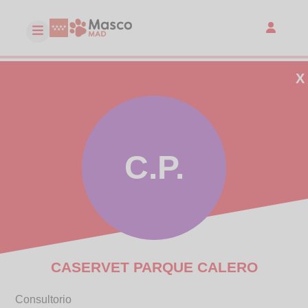
X
C.P.
CASERVET PARQUE CALERO
Consultorio