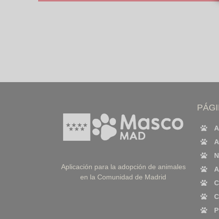
PÁG
A
A
N
Aplicación para la adopción de animales
A
en la Comunidad de Madrid
C
C
P