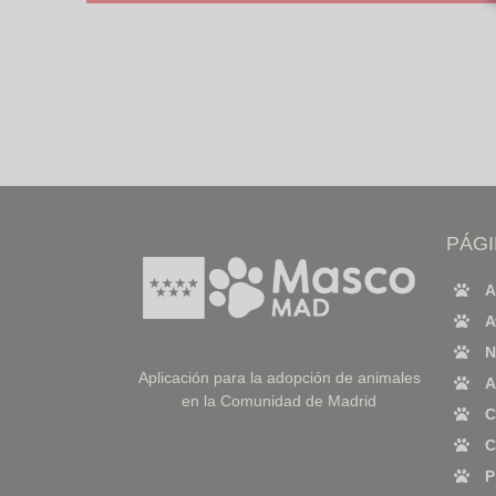
PÁG
A
A
N
Aplicación para la adopción de animales
A
en la Comunidad de Madrid
C
C
P