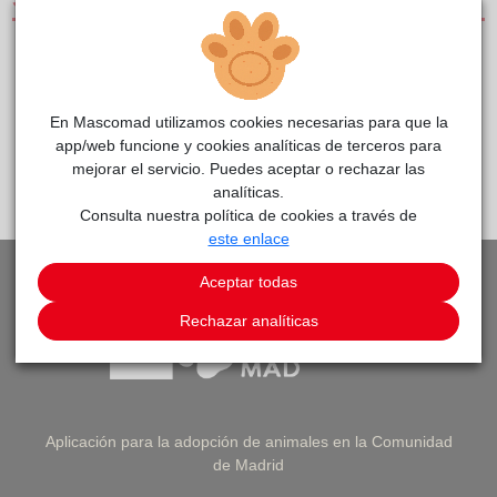
SERVICIOS
CLÍNICAS DE PEQUEÑOS ANIMALES
CENTRO DE REFERENCIA
En Mascomad utilizamos cookies necesarias para que la
app/web funcione y cookies analíticas de terceros para
mejorar el servicio. Puedes aceptar o rechazar las
PEDIR CITA
VOLVER A LISTADO DE CLÍNICAS
analíticas.
Consulta nuestra política de cookies a través de
este enlace
Aceptar todas
Rechazar analíticas
Aplicación para la adopción de animales en la Comunidad
de Madrid