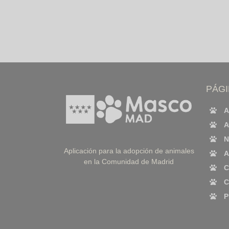
PÁG
A
A
N
Aplicación para la adopción de animales
A
en la Comunidad de Madrid
C
C
P