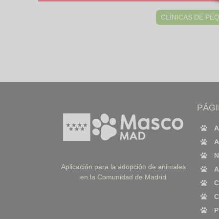
CLÍNICAS DE PE
PÁG
A
A
N
Aplicación para la adopción de animales
A
en la Comunidad de Madrid
C
C
P