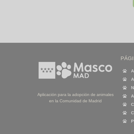
PÁG
A
A
N
Aplicación para la adopción de animales
A
en la Comunidad de Madrid
C
C
P