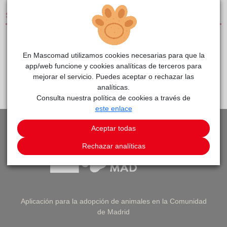
SERVICIOS
CLÍNICAS DE PEQUEÑOS ANIMALES
En Mascomad utilizamos cookies necesarias para que la
app/web funcione y cookies analíticas de terceros para
mejorar el servicio. Puedes aceptar o rechazar las
PEDIR CITA
VOLVER A LISTADO DE CLÍNICAS
analíticas.
Consulta nuestra política de cookies a través de
este enlace
Aceptar todas
Rechazar analíticas
Aplicación para la adopción de animales en la Comunidad
de Madrid