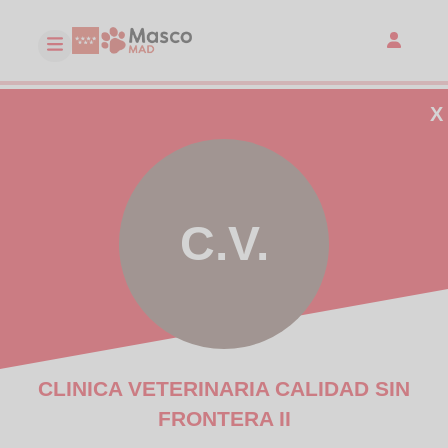
X
C.V.
CLINICA VETERINARIA CALIDAD SIN
FRONTERA II