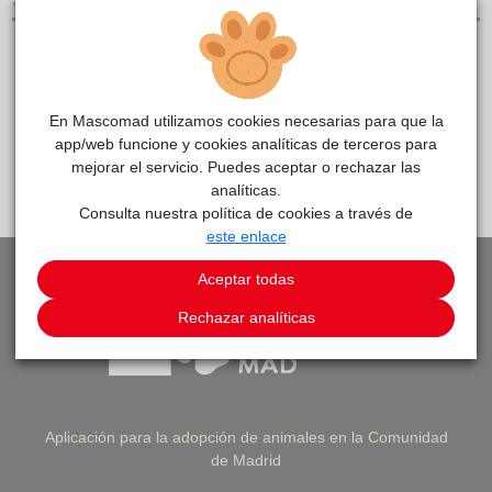
SERVICIOS
CLÍNICAS DE PEQUEÑOS ANIMALES
SERVICIO DE URGENCIAS
En Mascomad utilizamos cookies necesarias para que la
app/web funcione y cookies analíticas de terceros para
mejorar el servicio. Puedes aceptar o rechazar las
PEDIR CITA
VOLVER A LISTADO DE CLÍNICAS
analíticas.
Consulta nuestra política de cookies a través de
este enlace
Aceptar todas
Rechazar analíticas
Aplicación para la adopción de animales en la Comunidad
de Madrid