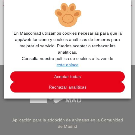
SERVICIOS
CLÍNICAS DE PEQUEÑOS ANIMALES
MEDIOS DE TRANSPORTE Y UNIDADES MÓVILES
En Mascomad utilizamos cookies necesarias para que la
app/web funcione y cookies analíticas de terceros para
mejorar el servicio. Puedes aceptar o rechazar las
PEDIR CITA
VOLVER A LISTADO DE CLÍNICAS
analíticas.
Consulta nuestra política de cookies a través de
este enlace
Aceptar todas
Rechazar analíticas
Aplicación para la adopción de animales en la Comunidad
de Madrid