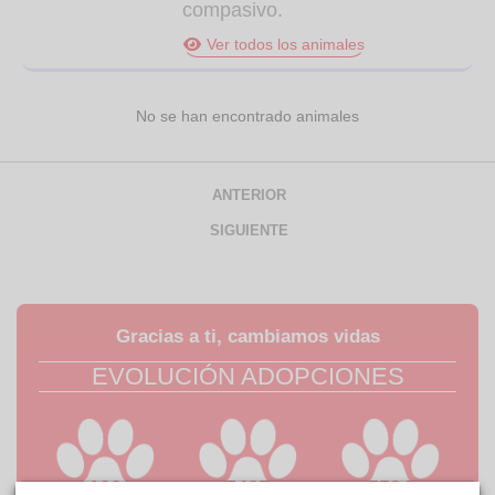
compasivo.
Ver todos los animales
No se han encontrado animales
ANTERIOR
SIGUIENTE
Gracias a ti, cambiamos vidas
EVOLUCIÓN ADOPCIONES
126
5425
5534