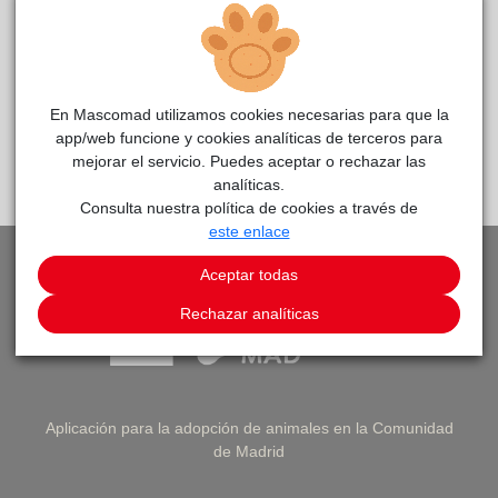
ÚLTIMOS 30
ÚLTIMO 12
TOTAL
DÍAS
MESES
HISTÓRICO
En Mascomad utilizamos cookies necesarias para que la
Cada adopción representa una
nueva oportunidad
y una
app/web funcione y cookies analíticas de terceros para
famila más feliz
mejorar el servicio. Puedes aceptar o rechazar las
analíticas.
Consulta nuestra política de cookies a través de
este enlace
Aceptar todas
Rechazar analíticas
Aplicación para la adopción de animales en la Comunidad
de Madrid