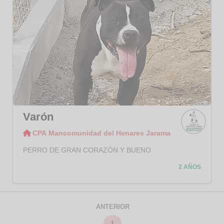
Varón
CPA Mancomunidad del Henares Jarama
CPA
Manco
PERRO DE GRAN CORAZÓN Y BUENO
munid
ad del
2 AÑOS
Henar
es
Jaram
a
ANTERIOR
1