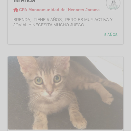
Brenda
CPA Mancomunidad del Henares Jarama
CPA
Manco
BRENDA, TIENE 5 AÑOS, PERO ES MUY ACTIVA Y
munid
JOVIAL Y NECESITA MUCHO JUEGO
ad del
Henar
5 AÑOS
es
Jaram
a