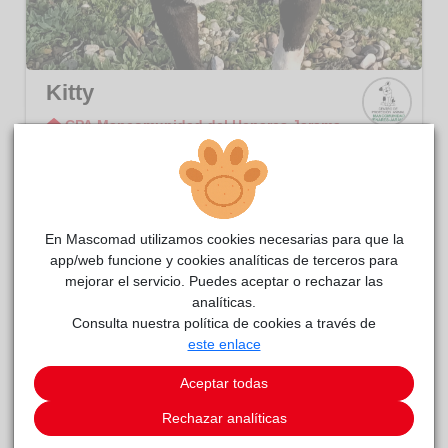
Kitty
CPA Mancomunidad del Henares Jarama
CPA
Manco
PERRITA EQUILIBRADA Y CARIÑOSA
munid
ad del
2 AÑOS
Henar
es
En Mascomad utilizamos cookies necesarias para que la
Jaram
app/web funcione y cookies analíticas de terceros para
a
mejorar el servicio. Puedes aceptar o rechazar las
analíticas.
Consulta nuestra política de cookies a través de
este enlace
Aceptar todas
Rechazar analíticas