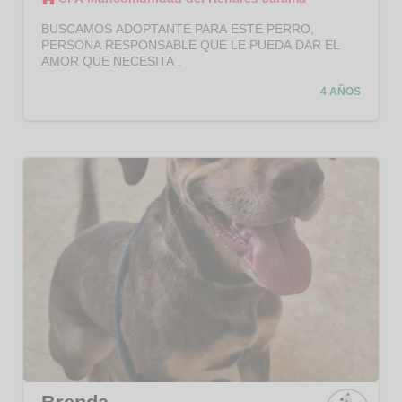
CPA
Manco
BUSCAMOS ADOPTANTE PARA ESTE PERRO,
munid
PERSONA RESPONSABLE QUE LE PUEDA DAR EL
ad del
AMOR QUE NECESITA .
Henar
es
4 AÑOS
Jaram
a