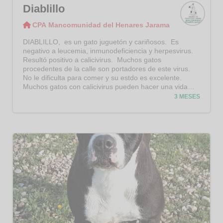
Diablillo
CPA Mancomunidad del Henares Jarama
CPA
Manco
DIABLILLO, es un gato juguetón y cariñosos. Es
munid
negativo a leucemia, inmunodeficiencia y herpesvirus.
ad del
Resultó positivo a calicivirus. Muchos gatos
Henar
procedentes de la calle son portadores de este virus.
es
No le dificulta para comer y su estdo es excelente.
Jaram
Muchos gatos con calicivirus pueden hacer una vida
a
normal. su mucosa bucal no está afectada. Se merece
3 MESES
recibir cuidados y amor en una casa