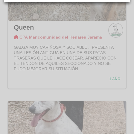
Queen
CPA Mancomunidad del Henares Jarama
CPA
Manco
GALGA MUY CARIÑOSA Y SOCIABLE . PRESENTA
munid
UNA LESIÓN ANTIGUA EN UNA DE SUS PATAS
ad del
TRASERAS QUE LE HACE COJEAR. APARECIÓ CON
Henar
EL TENDÓN DE AQUILES SECCIONADO Y NO SE
es
PUDO MEJORAR SU SITUACIÓN
Jaram
a
1 AÑO