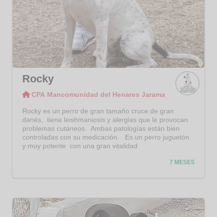
Rocky
CPA Mancomunidad del Henares Jarama
CPA
Manco
Rocky es un perro de gran tamaño cruce de gran
munid
danés, tiene leishmaniosis y alergias que le provocan
ad del
problemas cutáneos. Ambas patologías están bien
Henar
controladas con su medicación. Es un perro juguetón
es
y muy potente con una gran vitalidad
Jaram
a
7 MESES