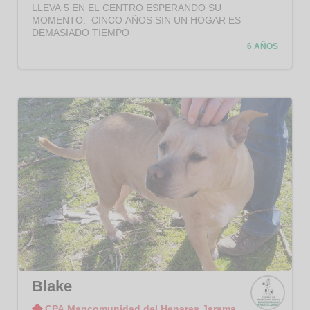
Henar
LLEVA 5 EN EL CENTRO ESPERANDO SU
es
MOMENTO. CINCO AÑOS SIN UN HOGAR ES
Jaram
DEMASIADO TIEMPO
a
6 AÑOS
Blake
CPA Mancomunidad del Henares Jarama