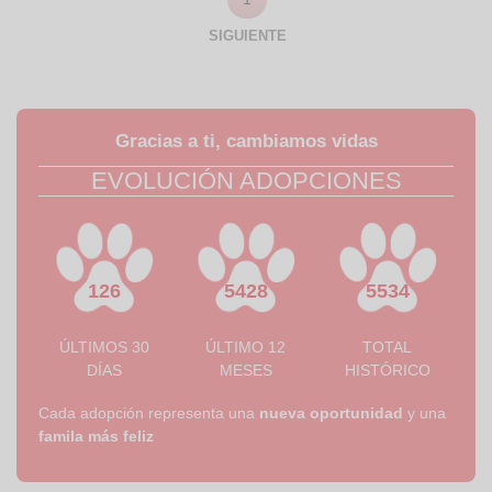
SIGUIENTE
Gracias a ti, cambiamos vidas
EVOLUCIÓN ADOPCIONES
126
5428
5534
ÚLTIMOS 30
ÚLTIMO 12
TOTAL
DÍAS
MESES
HISTÓRICO
Cada adopción representa una
nueva oportunidad
y una
famila más feliz