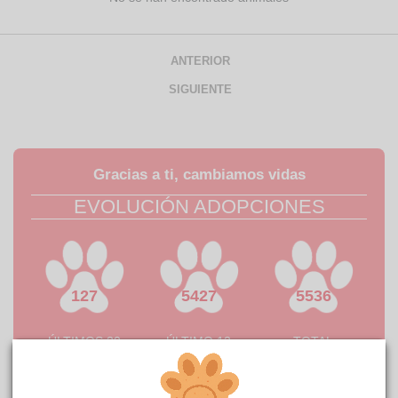
ANTERIOR
SIGUIENTE
Gracias a ti, cambiamos vidas
EVOLUCIÓN ADOPCIONES
127
5427
5536
ÚLTIMOS 30
ÚLTIMO 12
TOTAL
DÍAS
MESES
HISTÓRICO
Cada adopción representa una
nueva oportunidad
y una