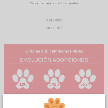
No se han encontrado animales
ANTERIOR
SIGUIENTE
Gracias a ti, cambiamos vidas
EVOLUCIÓN ADOPCIONES
126
5425
5534
ÚLTIMOS 30
ÚLTIMO 12
TOTAL
DÍAS
MESES
HISTÓRICO