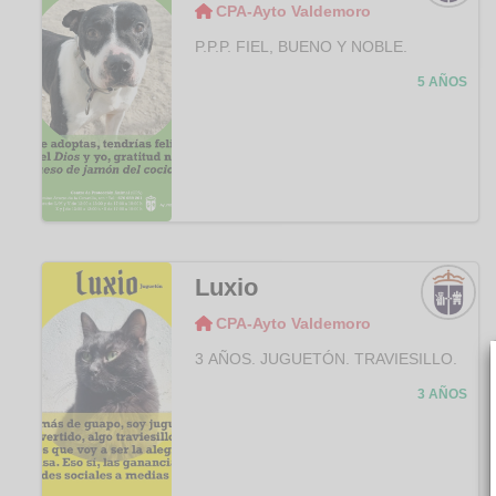
CPA-Ayto Valdemoro
CPA-
Ayto
P.P.P. FIEL, BUENO Y NOBLE.
Valde
moro
5 AÑOS
Luxio
CPA-Ayto Valdemoro
CPA-
Ayto
3 AÑOS. JUGUETÓN. TRAVIESILLO.
Valde
moro
3 AÑOS