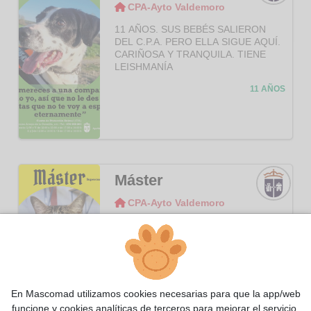
CPA-Ayto Valdemoro
CPA-
Ayto
11 AÑOS. SUS BEBÉS SALIERON
Valde
DEL C.P.A. PERO ELLA SIGUE AQUÍ.
moro
CARIÑOSA Y TRANQUILA. TIENE
LEISHMANÍA
11 AÑOS
Máster
CPA-Ayto Valdemoro
CPA-
Ayto
SUPERCARIÑOSO Y BUENO.
Valde
moro
5 AÑOS
En Mascomad utilizamos cookies necesarias para que la app/web
funcione y cookies analíticas de terceros para mejorar el servicio.