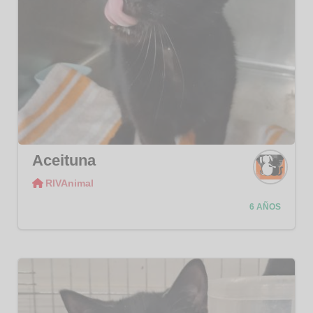
Aceituna
RIVAnimal
RIVAni
mal
6 AÑOS