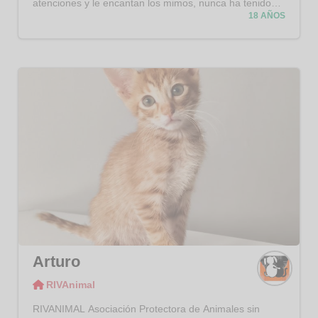
atenciones y le encantan los mimos, nunca ha tenido
un mal gesto. Convive bien con otros gatos. Sabemos
18 AÑOS
que va a ser difícil, pero nos encantaría que alguien
decida darle una oportunidad. ¿Nadie se anima a
compartir su sofá con él, y que no pase el tiempo que le
queda en un refugio?
Arturo
RIVAnimal
RIVAni
mal
RIVANIMAL Asociación Protectora de Animales sin