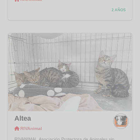
RIVAni
mal
2 AÑOS
Altea
RIVAnimal
RIVAni
mal
RIVANIMAL Asociación Protectora de Animales sin