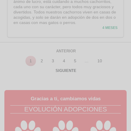
ánimo de lucro, está cuidando a muchos cachorritos,
cada uno con su carácter, pero todos muy graciosos y
divertidos. Todos nuestros cachorros viven en casas de
acogidas, y solo se darán en adopción de dos en dos o
en casas con mas gatos o perros.
4 MESES
ANTERIOR
1
2
3
4
5
…
10
SIGUIENTE
Gracias a ti, cambiamos vidas
EVOLUCIÓN ADOPCIONES