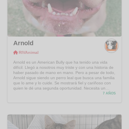
Arnold
RIVAnimal
RIVAni
mal
Arnold es un American Bully que ha tenido una vida
difícil. Llegó a nosotros muy triste y con una historia de
haber pasado de mano en mano. Pero a pesar de todo,
Arnold sigue siendo un perro leal que busca una familia
que lo ame y lo cuide. Se mostrará fiel y cariñoso con
quien le dé una segunda oportunidad. Necesita un
hogar estable y amoroso donde pueda sentirse seguro.
7 AÑOS
Una familia paciente que pueda ayudarlo a superar sus
experiencias pasadas. Un guía que le proporcione
atención, ejercicio y cuidado. ¿Quieres darle una
segunda oportunidad a Arnold?