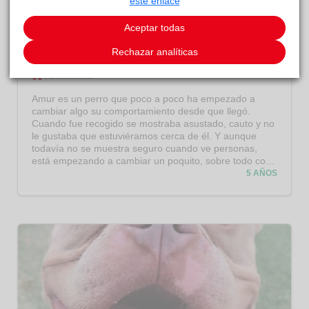
este enlace
Aceptar todas
Amur
Rechazar analíticas
RIVAnimal
RIVAni
mal
Amur es un perro que poco a poco ha empezado a
cambiar algo su comportamiento desde que llegó.
Cuando fue recogido se mostraba asustado, cauto y no
le gustaba que estuviéramos cerca de él. Y aunque
todavía no se muestra seguro cuando ve personas,
está empezando a cambiar un poquito, sobre todo con
las personas que todos los días le cuidan, limpian y dan
5 AÑOS
de comer. Ha debido pasar por muchas penalidades ya
que por ejemplo con la comida tiene protección de
recursos. Necesita que todos esos traumas que pueda
tener de su pasado, vayan cambiando por ella lo mejor
es que esté con alguien que entienda de estos
comportamientos. Si crees que puedes darle esa
seguridad y hacerle confiar en las personas contacta
con nosotros