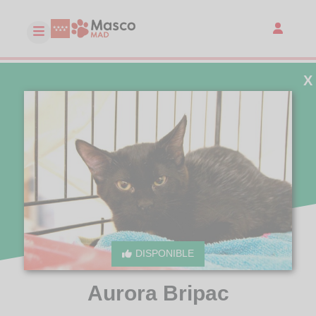
X
DISPONIBLE
Aurora Bripac