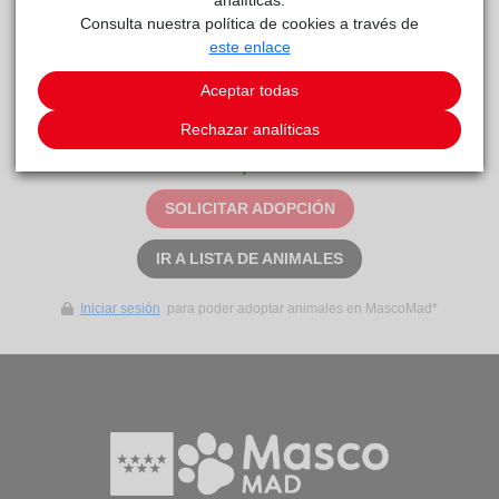
Consulta nuestra política de cookies a través de
este enlace
Curiosidades
Largo. Sí. Sí.
Aceptar todas
Rechazar analíticas
Este animal aún no ha recibido solicitudes de
adopción
SOLICITAR ADOPCIÓN
IR A LISTA DE ANIMALES
Iniciar sesión
para poder adoptar animales en MascoMad*