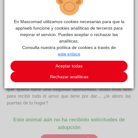
Bobo
CPAM
reside actualmente en el centro de acogida
En Mascomad utilizamos cookies necesarias para que la
Parla
.
app/web funcione y cookies analíticas de terceros para
mejorar el servicio. Puedes aceptar o rechazar las
COMENTARIOS
analíticas.
Consulta nuestra política de cookies a través de
Curiosidades
este enlace
Bobo es un guapísimo ex CER de 3 años que ha demostrado
ser mucho más que un gato de colonia. Ahora, ya adaptado a
Aceptar todas
la vida en casa, es un compañero increíble: súper bueno,
cariñoso y siempre en busca de mimos. Su carácter dulce y
Rechazar analíticas
tranquilo lo convierte en el gato ideal para cualquier familia
que quiera darle una segunda oportunidad. Bobo está listo
para recibir todo el amor que tiene por dar… ¿le abres las
puertas de tu hogar?
Este animal aún no ha recibido solicitudes de
adopción