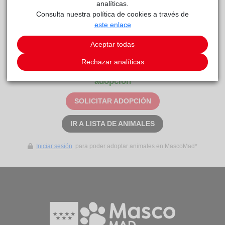
analíticas.
Consulta nuestra política de cookies a través de
este enlace
Bruma
Centro
reside actualmente en el centro de acogida
Aceptar todas
de Protección Animal
.
Rechazar analíticas
Este animal aún no ha recibido solicitudes de
adopción
SOLICITAR ADOPCIÓN
IR A LISTA DE ANIMALES
Iniciar sesión
para poder adoptar animales en MascoMad*