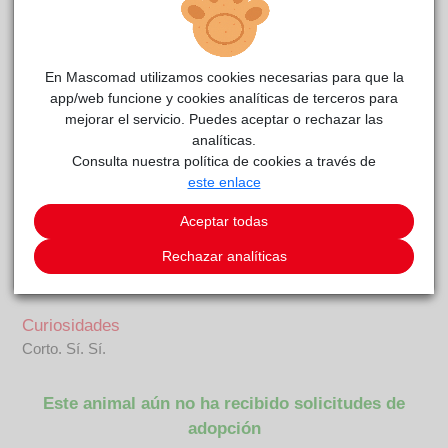
CHUSTA
reside actualmente en el centro de acogida
CIMPA Alcalá de Henares
.
En Mascomad utilizamos cookies necesarias para que la
app/web funcione y cookies analíticas de terceros para
COMENTARIOS
mejorar el servicio. Puedes aceptar o rechazar las
analíticas.
Carácter
Consulta nuestra política de cookies a través de
Hola humanos, soy Chusta, una mestiza preciosa que
este enlace
empezó la vida conociendo el lado oscuro del ser humano.
Me dejaron tirada en la calle, como si mi vida no tuviese valor.
Aceptar todas
Pero yo quiero demostrar a mi nueva familia que merece la
Rechazar analíticas
pena darme una oportunidad. Prometo quereros mucho, ¿me
lleváis a casa?
Curiosidades
Corto. Sí. Sí.
Este animal aún no ha recibido solicitudes de
adopción