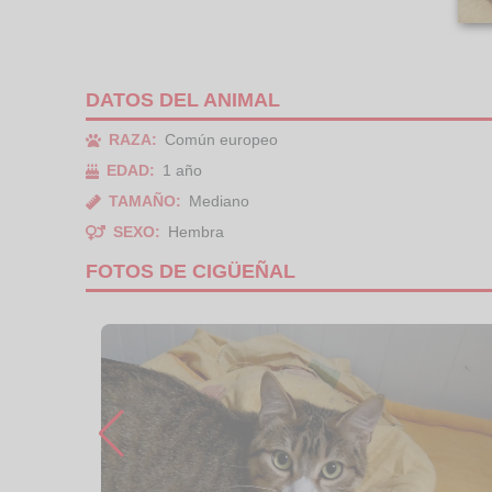
DATOS DEL ANIMAL
RAZA:
Común europeo
EDAD:
1 año
TAMAÑO:
Mediano
SEXO:
Hembra
FOTOS DE CIGÜEÑAL