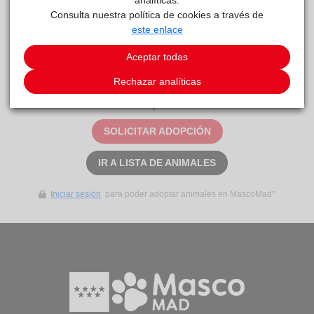
Consulta nuestra política de cookies a través de
este enlace
Curiosidades
Corto. Sí. Sí.
Aceptar todas
Rechazar analíticas
Este animal aún no ha recibido solicitudes de
adopción
SOLICITAR ADOPCIÓN
IR A LISTA DE ANIMALES
Iniciar sesión
para poder adoptar animales en MascoMad*