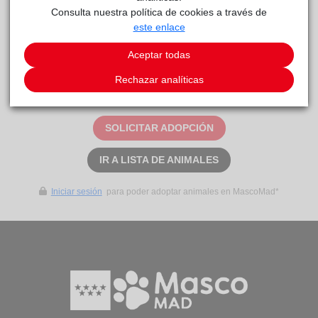
Consulta nuestra política de cookies a través de
este enlace
CORA
Centro
reside actualmente en el centro de acogida
de Protección Animal
.
Aceptar todas
Rechazar analíticas
Este animal aún no ha recibido solicitudes de
adopción
SOLICITAR ADOPCIÓN
IR A LISTA DE ANIMALES
Iniciar sesión
para poder adoptar animales en MascoMad*