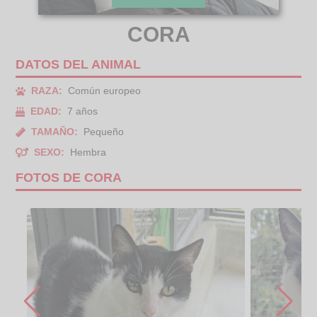
CORA
DATOS DEL ANIMAL
RAZA:
Común europeo
EDAD:
7 años
TAMAÑO:
Pequeño
SEXO:
Hembra
FOTOS DE CORA