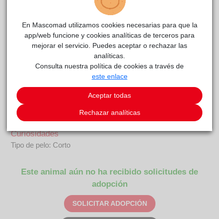
Danika
reside actualmente en el centro de acogida
En Mascomad utilizamos cookies necesarias para que la
CIAAM
.
app/web funcione y cookies analíticas de terceros para
mejorar el servicio. Puedes aceptar o rechazar las
COMENTARIOS
analíticas.
Consulta nuestra política de cookies a través de
Carácter
este enlace
Syrinx y Danika son dos hermanos juguetones, muy guapos
y con ganas de encontrar un hogar… Son un poco tímidos al
Aceptar todas
principio, cuando no te conocen; pero enseguida cogen
Rechazar analíticas
confianza y demuestran ser unos gatitos cariñosos.
Curiosidades
Tipo de pelo: Corto
Este animal aún no ha recibido solicitudes de
adopción
SOLICITAR ADOPCIÓN