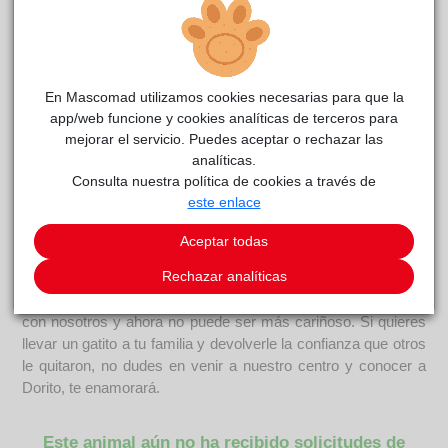
En Mascomad utilizamos cookies necesarias para que la
app/web funcione y cookies analíticas de terceros para
mejorar el servicio. Puedes aceptar o rechazar las
DORITO
reside actualmente en el centro de acogida
analíticas.
Centro de Protección Animal
.
Consulta nuestra política de cookies a través de
este enlace
COMENTARIOS
Aceptar todas
Carácter
Rechazar analíticas
Dorito es un precioso gatito de 6 años que, aunque entró en
nuestro centro con mucho miedo, enseguida cogió confianza
con nosotros y ahora no puede ser más cariñoso. Si quieres
llevar un gatito a tu familia y devolverle la confianza que otros
le quitaron, no dudes en venir a nuestro centro y conocer a
Dorito, te enamorará.
Este animal aún no ha recibido solicitudes de