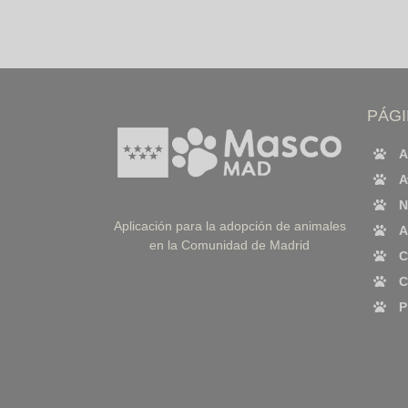
PÁG
A
A
N
Aplicación para la adopción de animales
A
en la Comunidad de Madrid
C
C
P