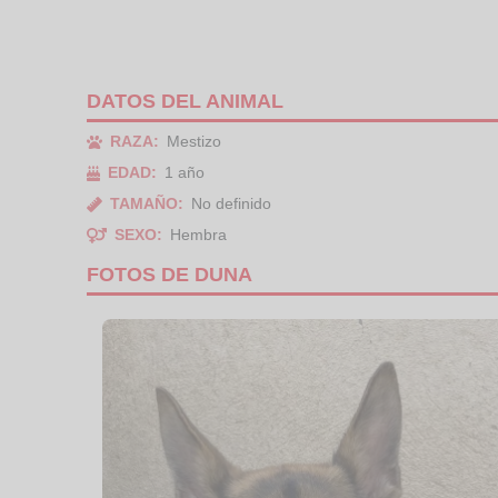
DATOS DEL ANIMAL
RAZA:
Mestizo
EDAD:
1 año
TAMAÑO:
No definido
SEXO:
Hembra
FOTOS DE DUNA