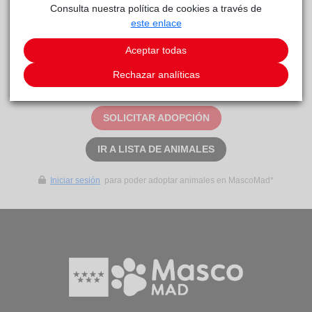
Consulta nuestra política de cookies a través de
este enlace
Duna
Centro
reside actualmente en el centro de acogida
de Protección Animal
.
Aceptar todas
Este animal aún no ha recibido solicitudes de
Rechazar analíticas
adopción
SOLICITAR ADOPCIÓN
IR A LISTA DE ANIMALES
Iniciar sesión
para poder adoptar animales en MascoMad*