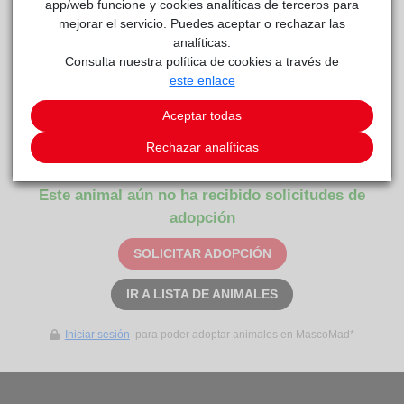
app/web funcione y cookies analíticas de terceros para
mejorar el servicio. Puedes aceptar o rechazar las
analíticas.
Consulta nuestra política de cookies a través de
este enlace
Aceptar todas
ECLIPSE
reside actualmente en el centro de acogida
Rechazar analíticas
Centro de Protección Animal
.
Este animal aún no ha recibido solicitudes de
adopción
SOLICITAR ADOPCIÓN
IR A LISTA DE ANIMALES
Iniciar sesión
para poder adoptar animales en MascoMad*