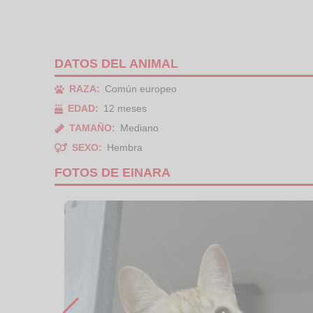
DATOS DEL ANIMAL
RAZA:
Común europeo
EDAD:
12 meses
TAMAÑO:
Mediano
SEXO:
Hembra
FOTOS DE EINARA