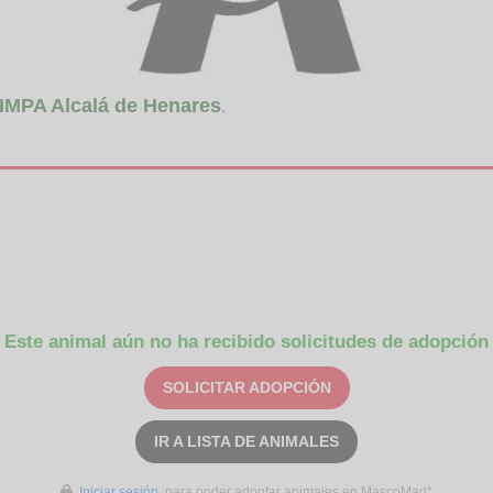
IMPA Alcalá de Henares
.
Este animal aún no ha recibido solicitudes de adopción
SOLICITAR ADOPCIÓN
IR A LISTA DE ANIMALES
Iniciar sesión
para poder adoptar animales en MascoMad*