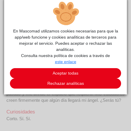
FAIR
CIMPA
reside actualmente en el centro de acogida
Alcalá de Henares
.
En Mascomad utilizamos cookies necesarias para que la
COMENTARIOS
app/web funcione y cookies analíticas de terceros para
mejorar el servicio. Puedes aceptar o rechazar las
Carácter
analíticas.
¡Hola! Fui abandonado cuando era muy pequeño junto a mis
Consulta nuestra política de cookies a través de
hermanos y mi madre. Mi familia y yo sufrimos maltrato por
este enlace
parte de nuestro anterior dueño… Por eso, me cuesta confiar
Aceptar todas
en los humanos.Disfruto de mi libertad y me encanta jugar
con otros perros. Además, si me ofreces salchichas, tendrás
Rechazar analíticas
toda mi atención. Necesito a alguien que comprenda mi
pasado y me brinde el espacio que requiero. Mis cuidadores
creen firmemente que algún día llegará mi ángel. ¿Serás tú?
Curiosidades
Corto. Sí. Sí.