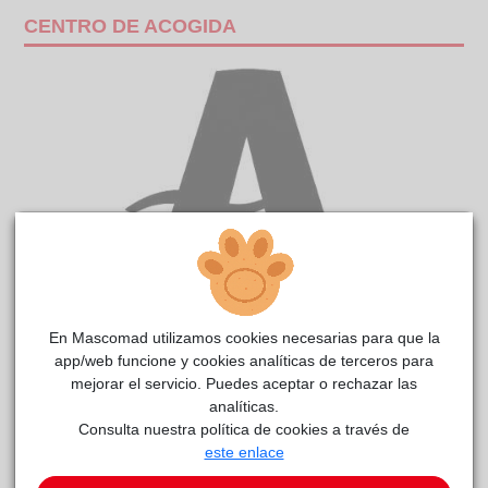
CENTRO DE ACOGIDA
En Mascomad utilizamos cookies necesarias para que la
GORDO
reside actualmente en el centro de acogida
app/web funcione y cookies analíticas de terceros para
CIMPA Alcalá de Henares
.
mejorar el servicio. Puedes aceptar o rechazar las
analíticas.
COMENTARIOS
Consulta nuestra política de cookies a través de
este enlace
Curiosidades