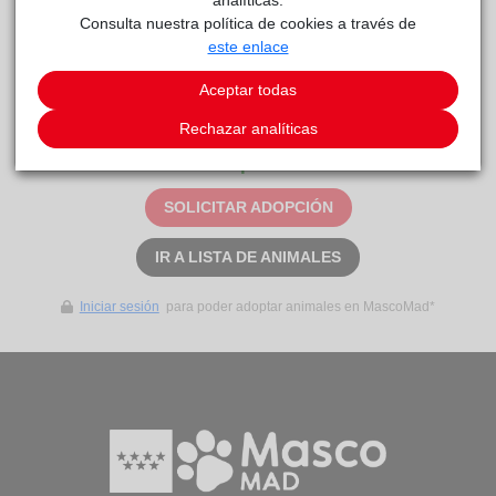
Consulta nuestra política de cookies a través de
este enlace
Curiosidades
Corto. Sí. Sí.
Aceptar todas
Rechazar analíticas
Este animal aún no ha recibido solicitudes de
adopción
SOLICITAR ADOPCIÓN
IR A LISTA DE ANIMALES
Iniciar sesión
para poder adoptar animales en MascoMad*