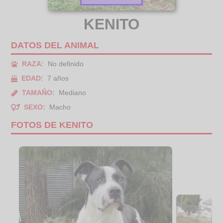
KENITO
DATOS DEL ANIMAL
RAZA:
No definido
EDAD:
7 años
TAMAÑO:
Mediano
SEXO:
Macho
FOTOS DE KENITO