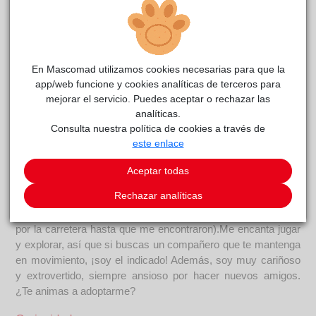
En Mascomad utilizamos cookies necesarias para que la
app/web funcione y cookies analíticas de terceros para
mejorar el servicio. Puedes aceptar o rechazar las
KENITO
reside actualmente en el centro de acogida
analíticas.
CIMPA Alcalá de Henares
.
Consulta nuestra política de cookies a través de
este enlace
COMENTARIOS
Aceptar todas
Carácter
Rechazar analíticas
¡Hola! Mi nombre es Kenito y llegué a la protectora por un
aviso a la policía (mi dueño me abandonó y estuve vagando
por la carretera hasta que me encontraron).Me encanta jugar
y explorar, así que si buscas un compañero que te mantenga
en movimiento, ¡soy el indicado! Además, soy muy cariñoso
y extrovertido, siempre ansioso por hacer nuevos amigos.
¿Te animas a adoptarme?