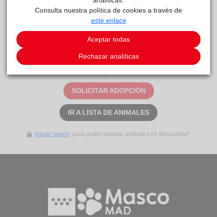
Consulta nuestra política de cookies a través de
este enlace
Curiosidades
Corto. Sí. Sí.
Aceptar todas
Rechazar analíticas
Este animal aún no ha recibido solicitudes de
adopción
SOLICITAR ADOPCIÓN
IR A LISTA DE ANIMALES
Iniciar sesión
para poder adoptar animales en MascoMad*